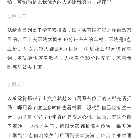
怕，可怕的是比我优秀的人还比我努力，起床吧！
@网友三
我给自己列出了学习安排表，因为实习期间我是住自己家
里的。早上去医院大概有40分钟左右的车程，医院是8点
上班。所以我每天都是6点起床，然后花上30分钟背单
词，看完英语就看数学，大概看个30分钟左右，就匆匆
吃完早饭去上班。
@网友四
以前觉得那些早上六点就起来自习室占位子的人都是瞎折
腾，哪用得了这么多时间去看书啊，没想到自己也有这一
天，为了自习室占个坐真的是费尽心机。因为只有这个自
习室晚上12点才关门，所以大家都抢着占位置。每天晚
上学到12点自习室关门后回到寝室洗漱，12点半准时睡