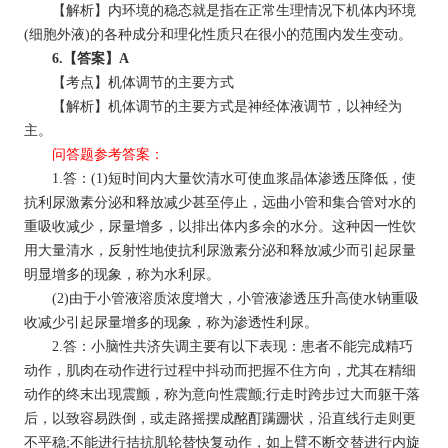
【解析】内环境的稳态就是指在正常生理情况下机体内环境
(细胞外液)的各种成分和理化性质只在很小的范围内发生变动。
6.【答案】A
【考点】机体调节的主要方式
【解析】机体调节的主要方式是神经体液调节，以神经为
主。
问答题参考答案：
1.答：(1)短时间内大量饮清水可使血浆晶体渗透压降低，使
抗利尿激素分泌和释放减少甚至停止，远曲小管和集合管对水的
重吸收减少，尿量增多，以排出体内多余的水分。这种因一性饮
用大量清水，反射性地使抗利尿激素分泌和释放减少而引起尿量
明显增多的现象，称为水利尿。
(2)由于小管液溶质浓度增大，小管液渗透压升高使水钠重吸
收减少引起尿量增多的现象，称为渗透性利尿。
2.答：小脑性共济失调主要有以下表现：患者不能完成精巧
动作，肌肉在动作进行过程中抖动而把握不住方向，尤其在精细
动作的终末出现震颤，称为意向性震颤;行走时跨步过大而躯干落
后，以致容易跌倒，或走路摇摆成酩酊蹒跚状，沿直线行走则更
不平稳;不能进行拮抗肌轮替快复动作，如上臂不断交替进行内旋