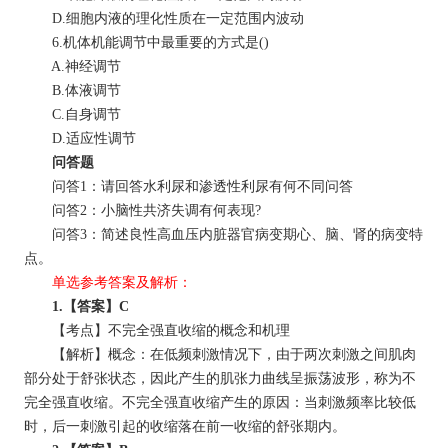
D.细胞内液的理化性质在一定范围内波动
6.机体机能调节中最重要的方式是()
A.神经调节
B.体液调节
C.自身调节
D.适应性调节
问答题
问答1：请回答水利尿和渗透性利尿有何不同问答
问答2：小脑性共济失调有何表现?
问答3：简述良性高血压内脏器官病变期心、脑、肾的病变特
点。
单选参考答案及解析：
1.【答案】C
【考点】不完全强直收缩的概念和机理
【解析】概念：在低频刺激情况下，由于两次刺激之间肌肉
部分处于舒张状态，因此产生的肌张力曲线呈振荡波形，称为不
完全强直收缩。不完全强直收缩产生的原因：当刺激频率比较低
时，后一刺激引起的收缩落在前一收缩的舒张期内。