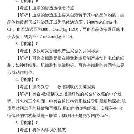
2.【答案】B
【考点】血浆的渗透压概念特点
【解析】血浆的渗透压主要来自溶解于其中的晶体物质，由
晶体物质所形成的渗透压成为晶体渗透压，约80%来自Na+和
Cl-。血浆渗透压为300 mOsm/(kg·H2O)，而血浆晶体渗透压略小
于该值，约为298.7 mOsm/(kg·H2O)。
3.【答案】C
【考点】多数可兴奋组织产生兴奋的共同标志
【解析】可兴奋细胞是指在接受刺激后能产生动作电位的细
胞，如神经细胞、肌细胞和腺细胞等。可兴奋细胞的共同特点是
形成动作电位。
4.【答案】D
【考点】肌肉兴奋——收缩耦联的关键因素
【解析】兴奋-收缩耦联是指肌纤维的兴奋和收缩的中介过
程。其包括三个步骤：电兴奋通过横管系统传导到肌细胞深处;肌
质网对钙离子的释放和再摄取;肌肉的收缩和舒张。实现兴奋-收
缩偶联的结构基础是三联管，耦联因子是胞浆内的Ca2+。
5.【答案】C
【考点】机体内环境的稳态