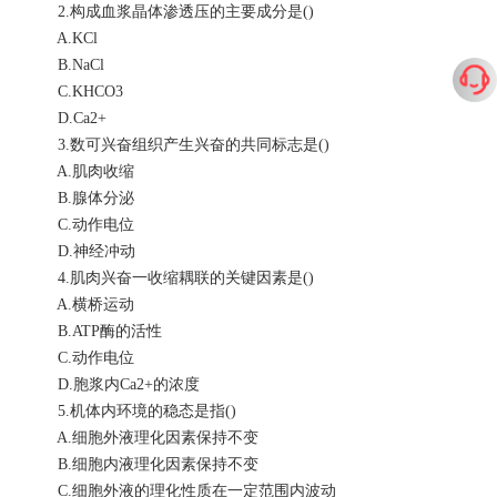
2.构成血浆晶体渗透压的主要成分是()
A.KCl
B.NaCl
C.KHCO3
D.Ca2+
3.数可兴奋组织产生兴奋的共同标志是()
A.肌肉收缩
B.腺体分泌
C.动作电位
D.神经冲动
4.肌肉兴奋一收缩耦联的关键因素是()
A.横桥运动
B.ATP酶的活性
C.动作电位
D.胞浆内Ca2+的浓度
5.机体内环境的稳态是指()
A.细胞外液理化因素保持不变
B.细胞内液理化因素保持不变
C.细胞外液的理化性质在一定范围内波动