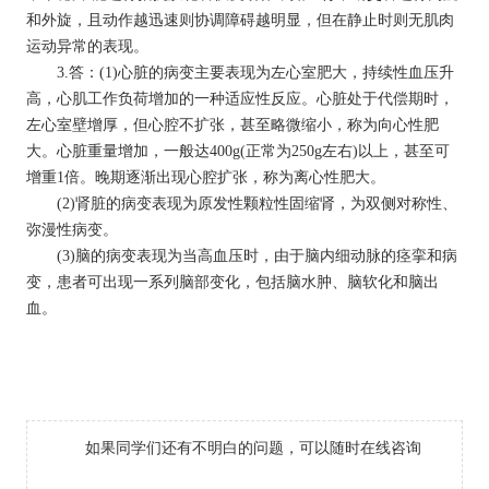
和外旋，且动作越迅速则协调障碍越明显，但在静止时则无肌肉
运动异常的表现。
3.答：(1)心脏的病变主要表现为左心室肥大，持续性血压升
高，心肌工作负荷增加的一种适应性反应。心脏处于代偿期时，
左心室壁增厚，但心腔不扩张，甚至略微缩小，称为向心性肥
大。心脏重量增加，一般达400g(正常为250g左右)以上，甚至可
增重1倍。晚期逐渐出现心腔扩张，称为离心性肥大。
(2)肾脏的病变表现为原发性颗粒性固缩肾，为双侧对称性、
弥漫性病变。
(3)脑的病变表现为当高血压时，由于脑内细动脉的痉挛和病
变，患者可出现一系列脑部变化，包括脑水肿、脑软化和脑出
血。
如果同学们还有不明白的问题，可以随时在线咨询