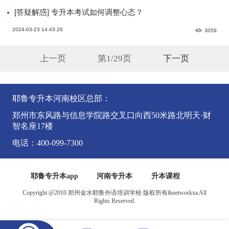
[答疑解惑] 专升本考试如何调整心态？
2024-03-23 14:43:26
3059
[学习资料] 河南专升本英语必备作文模板
上一页
第1/29页
下一页
2024-03-22 15:41:40
7547
[学习资料] 升本干货丨河南专升本英语必备单词、短语（三）
耶鲁专升本河南校区总部：
郑州市东风路与信息学院路交叉口向西50米路北明天·财
2024-03-22 15:07:32
4693
智名座17楼
电话：400-099-7300
耶鲁专升本app
河南专升本
升本课程
Copyright @2010 郑州金水耶鲁外语培训学校 版权所有&networkxa All
Rights Reserved.