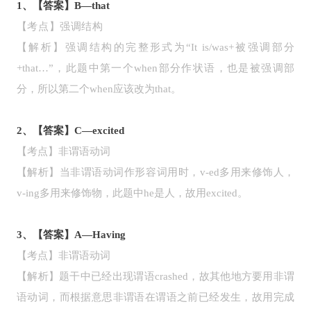
1、【答案】B—that
【考点】强调结构
【解析】强调结构的完整形式为“It is/was+被强调部分
+that…”，此题中第一个when部分作状语，也是被强调部
分，所以第二个when应该改为that。
2、【答案】C—excited
【考点】非谓语动词
【解析】当非谓语动词作形容词用时，v-ed多用来修饰人，
v-ing多用来修饰物，此题中he是人，故用excited。
3、【答案】A—Having
【考点】非谓语动词
【解析】题干中已经出现谓语crashed，故其他地方要用非谓
语动词，而根据意思非谓语在谓语之前已经发生，故用完成