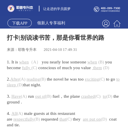
让走进的学员圆梦
领新人专享福利
下载APP
打卡|别说读书苦，那是你看世界的路
来源：耶鲁专升本
2021-04-10 17:49:31
1. It is
when
（A）
you nearly lose someone
when
(B)
you
become
fully
(C)
conscious of much you value
them
(D)
2.
After
(A)
reading
(B)
the novel he was too
exciting
(C)
to go
to
sleep
(D)
that night.
3.
Have
(A)
run
out of
(B)
fuel，the plane
crashed
(C)
to
(D)
the
ground .
4.
All
(A)
male guests at this restaurant
are
respectfully
(B)
requested
that
(C)
they
are put on
(D)
coat
and tie.