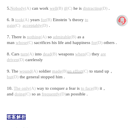
5.
Nobody
(A)
can work
well
(B)
if
(C)
he is
distracting
(D)
.
6. It
took
(A)
years
for
(B)
Einstein ’s theory
to
gain
(C)
acceptably
(D)
.
7. There is
nothing(
A)
so
admirable
(B)
as a
man
whose
(C)
sacrifices his life and happiness
for
(D)
others .
8. Cars
turn
(A)
into
dead
(B)
weapons
when
(C)
they
are
driven
(D)
carelessly
9. The
wound
(A)
soldier
made
(B)
an eff
ort
(C)
to stand up，
but
(D)
the general stopped him .
10.
The only
(A)
way to conquer a fear is
to face
(B)
it，
and
doing
(C)
so as
frequently
(D)
as possible .
答案解析