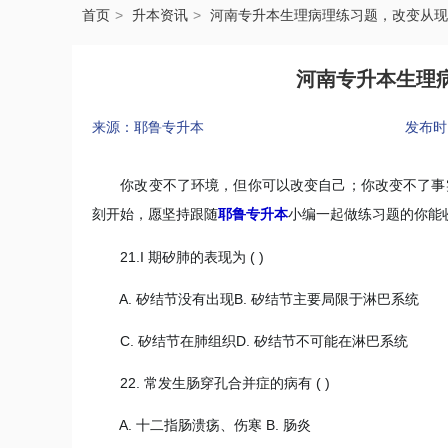
首页
升本资讯
河南专升本生理病理练习题，改变从现
河南专升本生理
来源：耶鲁专升本
发布时间：
你改变不了环境，但你可以改变自己；你改变不了事实
刻开始，愿坚持跟随
耶鲁专升本
小编一起做练习题的你能
21.I 期矽肺的表现为 ( )
A. 矽结节没有出现B. 矽结节主要局限于淋巴系统
C. 矽结节在肺组织D. 矽结节不可能在淋巴系统
22. 常发生肠穿孔合并症的病有 ( )
A. 十二指肠溃疡、伤寒 B. 肠炎