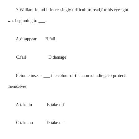
7.William found it increasingly difficult to read,for his eyesight
was beginning to ___.
A.disappear B.fall
C.fail D.damage
8.Some insects ___ the colour of their surroundings to protect
themselves.
A.take in B.take off
C.take on D.take out