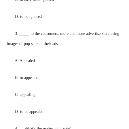
D. to be ignored
3. _____ to the consumers, more and more advertisers are using
images of pop stars in their ads.
A. Appealed
B. to appealed
C. appealing
D. to be appealed
4. — What’s the matter with you?