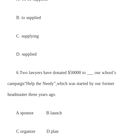
B. to supplied
C. supplying
D. supplied
6.Two lawyers have donated $50000 to ___ our school’s
campaign“Help the Needy”,which was started by our former
headmaster three years ago.
A.sponsor B.launch
C.organize D.plan