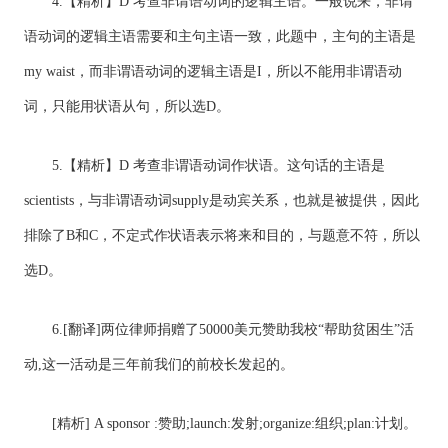
4.【精析】D 考查非谓语动词的逻辑主语。一般说来，非谓
语动词的逻辑主语需要和主句主语一致，此题中，主句的主语是
my waist，而非谓语动词的逻辑主语是I，所以不能用非谓语动
词，只能用状语从句，所以选D。
5.【精析】D 考查非谓语动词作状语。这句话的主语是
scientists，与非谓语动词supply是动宾关系，也就是被提供，因此
排除了B和C，不定式作状语表示将来和目的，与题意不符，所以
选D。
6.[翻译]两位律师捐赠了50000美元赞助我校“帮助贫困生”活
动,这一活动是三年前我们的前校长发起的。
[精析] A sponsor :赞助;launch:发射;organize:组织;plan:计划。