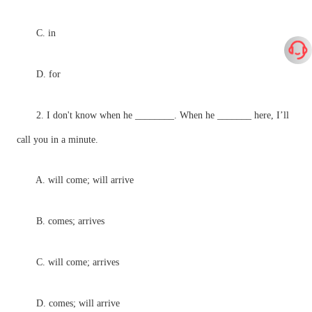
C. in
D. for
2. I don't know when he ________. When he _______ here, I’ll
call you in a minute.
A. will come; will arrive
B. comes; arrives
C. will come; arrives
D. comes; will arrive