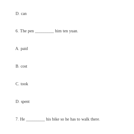
D. can
6. The pen _________ him ten yuan.
A. paid
B. cost
C. took
D. spent
7. He _________ his bike so he has to walk there.