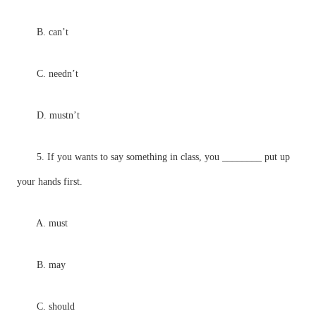
B. can’t
C. needn’t
D. mustn’t
5. If you wants to say something in class, you ________ put up
your hands first.
A. must
B. may
C. should