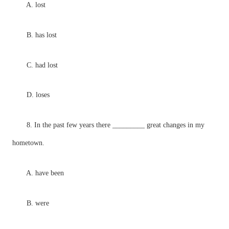
A. lost
B. has lost
C. had lost
D. loses
8. In the past few years there _________ great changes in my
hometown.
A. have been
B. were