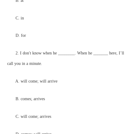
B. at
C. in
D. for
2. I don't know when he ________. When he _______ here, I’ll
call you in a minute.
A. will come; will arrive
B. comes; arrives
C. will come; arrives