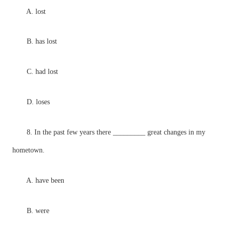
A. lost
B. has lost
C. had lost
D. loses
8. In the past few years there _________ great changes in my
hometown.
A. have been
B. were