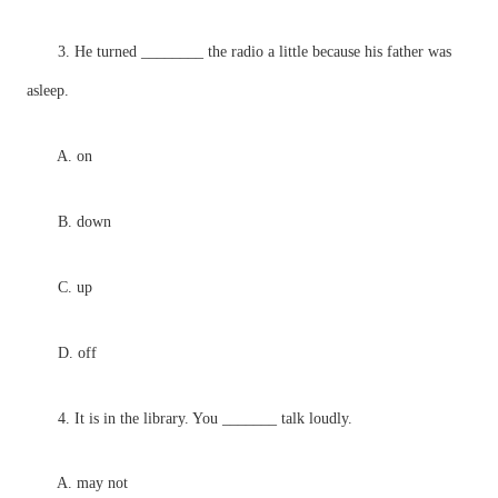
3. He turned ________ the radio a little because his father was
asleep.
A. on
B. down
C. up
D. off
4. It is in the library. You _______ talk loudly.
A. may not