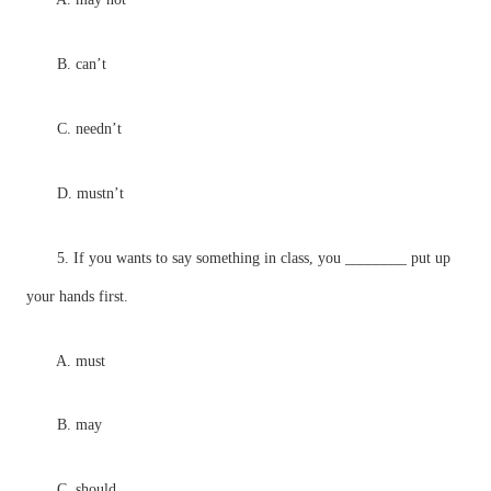
B. can’t
C. needn’t
D. mustn’t
5. If you wants to say something in class, you ________ put up
your hands first.
A. must
B. may
C. should