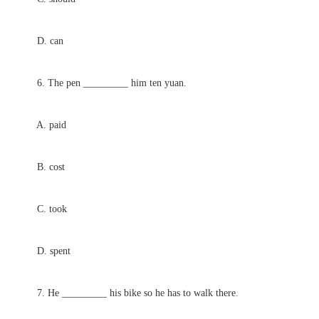
D. can
6. The pen _________ him ten yuan.
A. paid
B. cost
C. took
D. spent
7. He _________ his bike so he has to walk there.