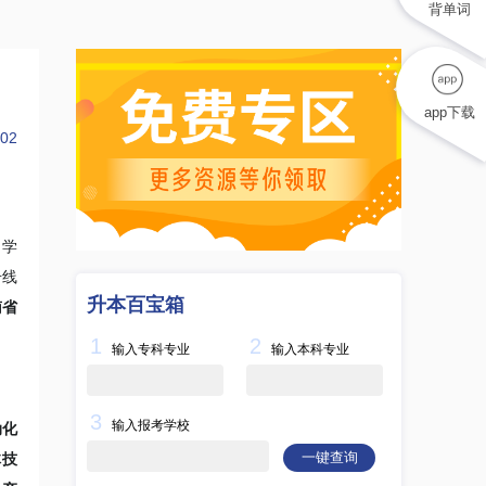
背单词
app下载
02
。学
号线
升本百宝箱
南省
1
2
输入专科专业
输入本科专业
3
输入报考学校
动化
一键查询
体技