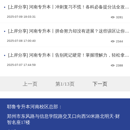
[上岸分享] 河南专升本丨冲刺复习不慌！各科必备提分法全攻
略！
2025-07-09 18:03:31
3281
[上岸分享] 河南专升本丨拼命努力却没有进展？这些误区让你吃
亏！
2025-07-08 17:00:40
2344
[上岸分享] 河南专升本丨告别死记硬背！掌握理解力，轻松拿高
分！
2025-07-07 17:44:59
2388
上一页
第1/13页
下一页
耶鲁专升本河南校区总部：
郑州市东风路与信息学院路交叉口向西50米路北明天·财
智名座17楼