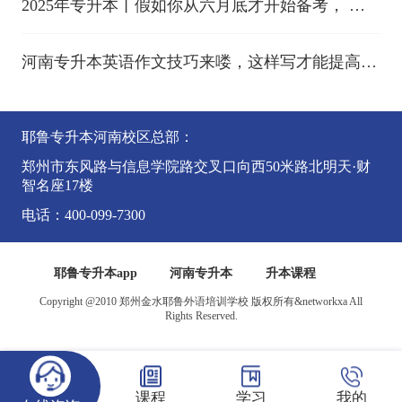
2025年专升本丨假如你从六月底才开始备考， 需
要做些什么？
河南专升本英语作文技巧来喽，这样写才能提高
分！
耶鲁专升本河南校区总部：
郑州市东风路与信息学院路交叉口向西50米路北明天·财
智名座17楼
电话：400-099-7300
耶鲁专升本app
河南专升本
升本课程
Copyright @2010 郑州金水耶鲁外语培训学校 版权所有&networkxa All
Rights Reserved.
课程
学习
我的