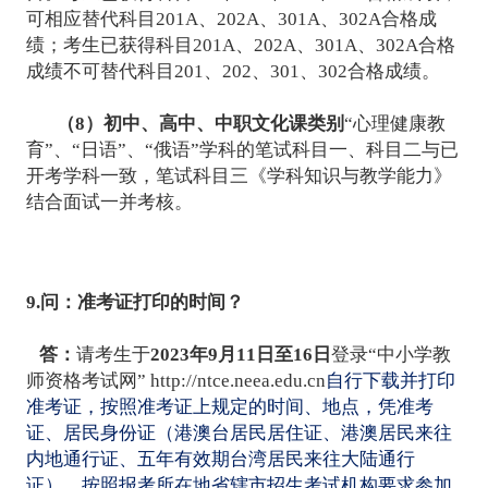
可相应替代科目201A、202A、301A、302A合格成
绩；考生已获得科目201A、202A、301A、302A合格
成绩不可替代科目201、202、301、302合格成绩。
（8）初中、高中、中职文化课类别
“心理健康教
育”、“日语”、“俄语”学科的笔试科目一、科目二与已
开考学科一致，笔试科目三《学科知识与教学能力》
结合面试一并考核。
9.问：准考证打印的时间？
答：
请考生于
2023年9月11日至16日
登录“中小学教
师资格考试网”
http://ntce.neea.edu.cn
自行下载并打印
准考证，按照准考证上规定的时间、地点，凭准考
证、居民身份证（港澳台居民居住证、港澳居民来往
内地通行证、五年有效期台湾居民来往大陆通行
证），按照报考所在地省辖市招生考试机构要求参加