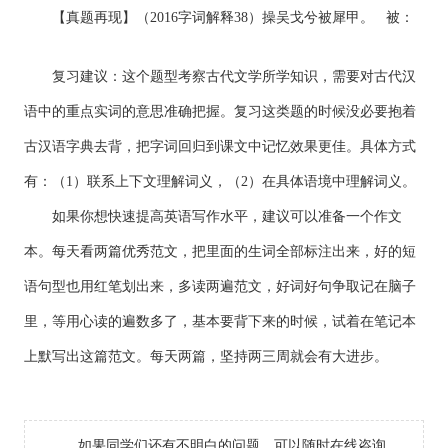
【真题再现】（2016字词解释38）操吴戈兮被犀甲。 被：
复习建议：这个题型考察古代文学所学知识，需要对古代汉
语中的重点实词的意思准确把握。复习这类题的时候没必要抱着
古汉语字典去背，把字词回归到课文中记忆效果更佳。具体方式
有：（1）联系上下文理解词义，（2）在具体语境中理解词义。
如果你想快速提高英语写作水平，建议可以准备一个作文
本。每天看两篇优秀范文，把里面的生词全部标注出来，好的短
语句型也用红笔划出来，多读两遍范文，好词好句争取记在脑子
里，等用心读的遍数多了，基本要背下来的时候，试着在笔记本
上默写出这篇范文。每天两篇，坚持两三周就会有大进步。
如果同学们还有不明白的问题，可以随时在线咨询