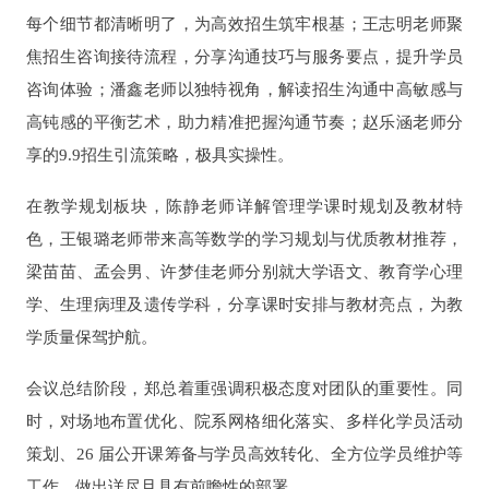
每个细节都清晰明了，为高效招生筑牢根基；王志明老师聚
焦招生咨询接待流程，分享沟通技巧与服务要点，提升学员
咨询体验；潘鑫老师以独特视角，解读招生沟通中高敏感与
高钝感的平衡艺术，助力精准把握沟通节奏；赵乐涵老师分
享的9.9招生引流策略，极具实操性。
在教学规划板块，陈静老师详解管理学课时规划及教材特
色，王银璐老师带来高等数学的学习规划与优质教材推荐，
梁苗苗、孟会男、许梦佳老师分别就大学语文、教育学心理
学、生理病理及遗传学科，分享课时安排与教材亮点，为教
学质量保驾护航。
会议总结阶段，郑总着重强调积极态度对团队的重要性。同
时，对场地布置优化、院系网格细化落实、多样化学员活动
策划、26 届公开课筹备与学员高效转化、全方位学员维护等
工作，做出详尽且具有前瞻性的部署。