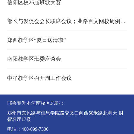
信阳区校26届班歌大赛
部长与发促会会长联席会议；业路百文网校周例
会；安阳520深耕教研；鹤壁过课；南阳教研创新
研讨会；象湖周例会；信阳教学区走访信科教学点
郑西教学区“夏日送清凉”
南阳教学区班委座谈会
中牟教学区召开周工作会议
耶鲁专升本河南校区总部：
郑州市东风路与信息学院路交叉口向西50米路北明天·财
智名座17楼
电话：400-099-7300