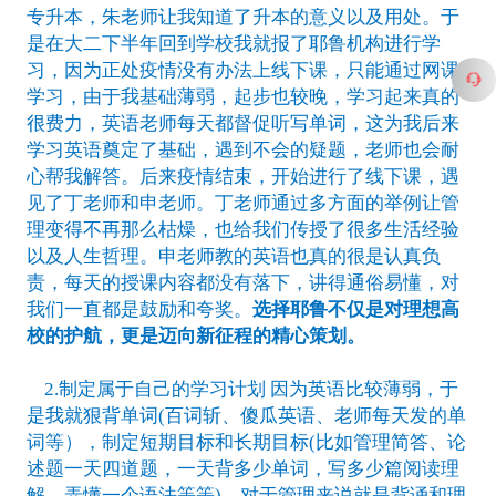
专升本，朱老师让我知道了升本的意义以及用处。于
是在大二下半年回到学校我就报了耶鲁机构进行学
习，因为正处疫情没有办法上线下课，只能通过网课
学习，由于我基础薄弱，起步也较晚，学习起来真的
很费力，英语老师每天都督促听写单词，这为我后来
学习英语奠定了基础，遇到不会的疑题，老师也会耐
心帮我解答。
后来疫情结束，开始进行了线下课，遇
见了丁老师和申老师。丁老师通过多方面的举例让管
理变得不再那么枯燥，也给我们传授了很多生活经验
以及人生哲理。申老师教的英语也真的很是认真负
责，每天的授课内容都没有落下，讲得通俗易懂，对
我们一直都是鼓励和夸奖。
选择耶鲁不仅是对理想高
校的护航，更是迈向新征程的精心策划。
2.制定属于自己的学习计划 因为英语比较薄弱，于
是我就狠背单词(百词斩、傻瓜英语、老师每天发的单
词等），制定短期目标和长期目标(比如管理简答、论
述题一天四道题，一天背多少单词，写多少篇阅读理
解，弄懂一个语法等等)。对于管理来说就是背诵和理