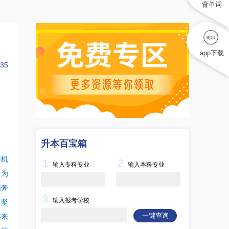
背单词
app下载
35
升本百宝箱
训机
1
2
输入专科专业
输入本科专业
，为
回奔
3
输入报考学校
，坚
一键查询
年来