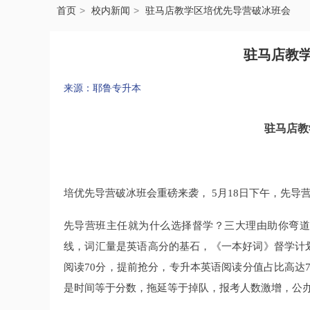
首页
校内新闻
驻马店教学区培优先导营破冰班会
驻马店教
来源：耶鲁专升本
驻马店教
培优先导营破冰班会重磅来袭， 5月18日下午，先导
先导营班主任就为什么选择督学？三大理由助你弯道
线，词汇量是英语高分的基石，《一本好词》督学计
阅读70分，提前抢分，专升本英语阅读分值占比高达
是时间等于分数，拖延等于掉队，报考人数激增，公